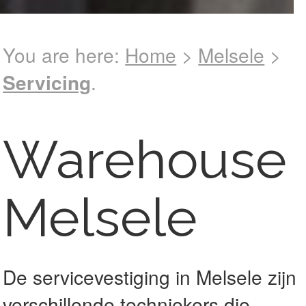
You are here:
Home
>
Melsele
>
Back to
Servicing
.
Overview
Warehouse
Melsele
De servicevestiging in Melsele zijn
verschillende techniekers die